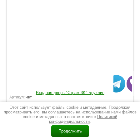
Входная дверь "Страж 3K" Бруклин
Артикул:
нет
Этот сайт использует файлы cookie и метаданные. Продолжая
Добавить к сравнению
просматривать его, вы соглашаетесь на использование нами файлов
cookie и метаданных в соответствии с
Политикой
Наличие
В наличии
конфиденциальности
.
на складе
0
Продолжить
Толщина
Главная
Каталог
Корзина
Контакты
Поиск
Еще
1,2мм
металла