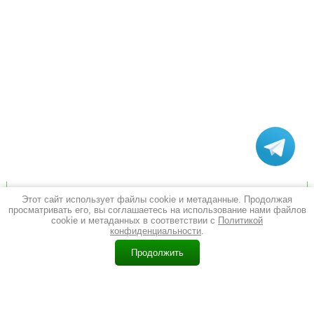
Мы в Instagram
Этот сайт использует файлы cookie и метаданные. Продолжая
просматривать его, вы соглашаетесь на использование нами файлов
cookie и метаданных в соответствии с
Политикой
конфиденциальности
.
0
Продолжить
Главная
Каталог
Корзина
Контакты
Поиск
Еще
Перейти в Instagram
© 2011 - 2026 Барон Дверон
Политика конфиденциальности