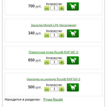
Количество:
700
руб.
−
+
Защелка Morelli LP6 (бесшумная)
Количество:
340
руб.
−
+
Поворотная ручка Rucetti RAP WC-S
Количество:
650
руб.
−
+
Накладка на цилиндр Rucetti RAP KH-S
Количество:
500
руб.
−
+
Находится в разделах:
Ручки Rucetti