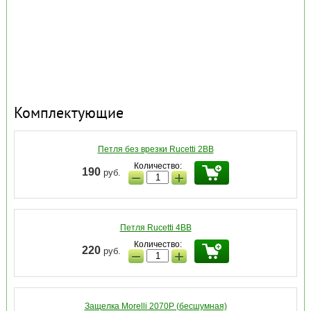
Комплектующие
Петля без врезки Rucetti 2BB
Количество:
190
руб.
−
+
Петля Rucetti 4BB
Количество:
220
руб.
−
+
Защелка Morelli 2070P (бесшумная)