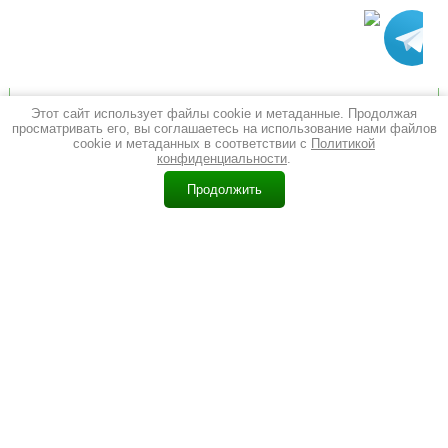
Мы в Instagram
Этот сайт использует файлы cookie и метаданные. Продолжая
просматривать его, вы соглашаетесь на использование нами файлов
cookie и метаданных в соответствии с
Политикой
конфиденциальности
.
0
Продолжить
Главная
Каталог
Корзина
Контакты
Поиск
Еще
Перейти в Instagram
© 2011 - 2026 Барон Дверон
Политика конфиденциальности
(343) 227-227-1
ул. Щорса, 128
E-mail:
info@dveron.ru
(343) 227-227-2
ул. Космонавтов, 54 (ТЦ "Космос", 5 этаж)
E-mail:
k54@dveron.ru