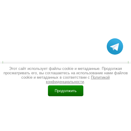
Мы в Instagram
Этот сайт использует файлы cookie и метаданные. Продолжая
просматривать его, вы соглашаетесь на использование нами файлов
cookie и метаданных в соответствии с
Политикой
конфиденциальности
.
0
Продолжить
Главная
Каталог
Корзина
Контакты
Поиск
Еще
Перейти в Instagram
© 2011 - 2026 Барон Дверон
Политика конфиденциальности
(343) 227-227-1
ул. Щорса, 128