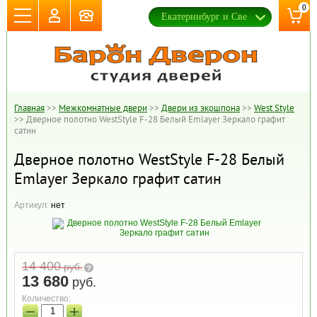
0
Главная
>>
Межкомнатные двери
>>
Двери из экошпона
>>
West Style
>>
Дверное полотно WestStyle F-28 Белый Emlayer Зеркало графит
сатин
Дверное полотно WestStyle F-28 Белый
Emlayer Зеркало графит сатин
Артикул:
нет
14 400
руб.
13 680
руб.
Количество:
−
+