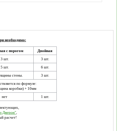
ри необходимо:
ая с порогом
Двойная
3 шт.
3 шт.
5 шт.
6 шт.
толщины стены.
3 шт.
твляется по формуле:
лщина коробки) + 10мм
нет
1 шт.
плектующих,
н Дверон"
,
ый расчет!