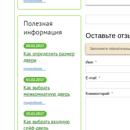
подробнее...
Полезная
информация
Оставьте отз
09.02.2017
Заполните обязательн
16:51
Как определить размер
двери
Имя:
*
подробнее...
E-mail:
*
01.02.2017
17:58
Как выбрать
Комментарий:
*
межкомнатную дверь
подробнее...
15.01.2017
15:59
Как выбрать входную
сейф-дверь