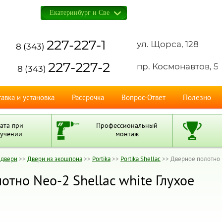
аш регион:
227-227-1
ул. Щорса, 128
8 (343)
227-227-2
пр. Космонавтов, 5
8 (343)
авка и установка
Рассрочка
Вопрос-Ответ
Полезно
ата при
Профессиональный
учении
монтаж
 двери
>>
Двери из экошпона
>>
Portika
>>
Portika Shellac
>>
Дверное полотно 
отно Neo-2 Shellac white Глухое