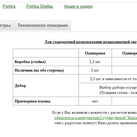
:
Portika
Portika Shellac
Акции и скидки
етры
Техническое описание
Для стандартной комплектации межкомнатной две
Одинарная
Одинарн
Коробка (стойка)
2,5 шт.
Наличник (на обе стороны)
5 шт.
2,5 шт. в зависимости от 
Добор
Выбор добора осущес
(Толщина стены - то
Притворная
планка
нет
Если у Вас возникли сложности с расчетом ком
обратитесь к менеджерам Студии дверей "Баро
они с радостью помогут Вам сделать правильн