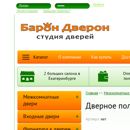
В
Регистрация
Забыли пароль?
Каталог
О компании
Как купить
Дост
Новости
Контакты
2 больших салона в
Опл
Екатеринбурге
пол
Главная
>>
Межкомнатные
Межкомнатные
двери
Дверное пол
Входные двери
Артикул:
нет
Фурнитура к дверям