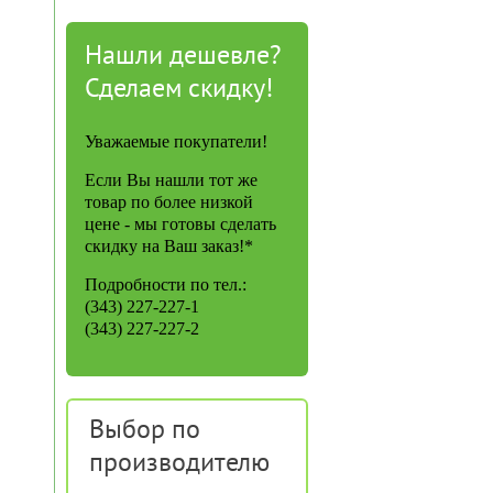
Нашли дешевле?
Сделаем скидку!
Уважаемые покупатели!
Если Вы нашли тот же
товар по более низкой
цене - мы готовы сделать
скидку на Ваш заказ!*
Подробности по тел.:
(343) 227-227-1
(343) 227-227-2
Выбор по
производителю