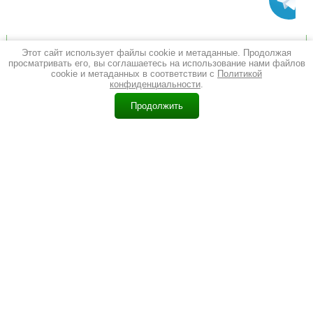
Мы в Instagram
Этот сайт использует файлы cookie и метаданные. Продолжая
просматривать его, вы соглашаетесь на использование нами файлов
cookie и метаданных в соответствии с
Политикой
конфиденциальности
.
0
Продолжить
Главная
Каталог
Корзина
Контакты
Поиск
Еще
Перейти в Instagram
© 2011 - 2026 Барон Дверон
Политика конфиденциальности
(343) 227-227-1
ул. Щорса, 128
E-mail:
info@dveron.ru
(343) 227-227-2
ул. Космонавтов, 54 (ТЦ "Космос", 5 этаж)
E-mail:
k54@dveron.ru